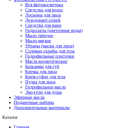
Вся фитокосметика
Средства для волос
Лосьоны для лица
Дезодорант-спрей
Средства для ванн
Гидролаты (цветочные воды)
Мыло твёрдое
Мыло мягкое
Убтаны (маски для лица)
Солевые скрабы для тела
Гидрофильные плиточки
Масла косметические
Бальзамы для губ
Кремы для лица
Крем-суфле для тела
Пудра для лица
Гидрофильное масло
Эко-гели для душа
Эфирные масла
Подарочные наборы
Дополнительные материалы
Каталог
Главная