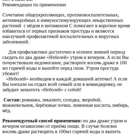
Рекомендации по применению
Сочетание общеукрепляющих, противовоспалительных,
антимикробных и иммуностимулирующих лекарственных
растений с мёдом и витамином С помогают в короткое время
избавиться от первых признаков простуды и являются
наилучшей профилактикой воспалительных и вирусных
заболеваний.
Для профилактики достаточно в осеннее зимний период
съедать по два драже «Неболей» утром и вечером. А если Вы
почувствовали недомогание, растворите восемь драже в 100
мл горячей воды и выпейте перед сном. Утром простуда
убежит!
«Неболей» необходим в каждой домашней аптечке! А если
Вы поехали на отдых всей семьёй или в командировку, не
забудьте захватить «Неболей» с собой!
Состав:
ромашка, эвкалипт, солодка, зверобой,
можжевельник, берёзовые почки, лимонная кислота, имбирь,
мёд.
Рекомендуемый способ применения:
по два драже утром и
вечером независимо от приёма пищи. В случае болезни
восемь драже растворить в 100мл горячей воды и выпить