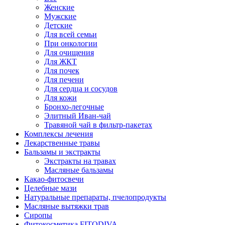
Женские
Мужские
Детские
Для всей семьи
При онкологии
Для очищения
Для ЖКТ
Для почек
Для печени
Для сердца и сосудов
Для кожи
Бронхо-легочные
Элитный Иван-чай
Травяной чай в фильтр-пакетах
Комплексы лечения
Лекарственные травы
Бальзамы и экстракты
Экстракты на травах
Масляные бальзамы
Какао-фитосвечи
Целебные мази
Натуральные препараты, пчелопродукты
Масляные вытяжки трав
Сиропы
Фитокосметика FITODIVA