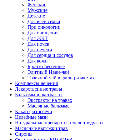
Женские
Мужские
Детские
Для всей семьи
При онкологии
Для очищения
Для ЖКТ
Для почек
Для печени
Для сердца и сосудов
Для кожи
Бронхо-легочные
Элитный Иван-чай
Травяной чай в фильтр-пакетах
Комплексы лечения
Лекарственные травы
Бальзамы и экстракты
Экстракты на травах
Масляные бальзамы
Какао-фитосвечи
Целебные мази
Натуральные препараты, пчелопродукты
Масляные вытяжки трав
Сиропы
Фитокосметика FITODIVA