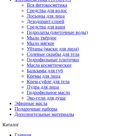
Вся фитокосметика
Средства для волос
Лосьоны для лица
Дезодорант-спрей
Средства для ванн
Гидролаты (цветочные воды)
Мыло твёрдое
Мыло мягкое
Убтаны (маски для лица)
Солевые скрабы для тела
Гидрофильные плиточки
Масла косметические
Бальзамы для губ
Кремы для лица
Крем-суфле для тела
Пудра для лица
Гидрофильное масло
Эко-гели для душа
Эфирные масла
Подарочные наборы
Дополнительные материалы
Каталог
Главная