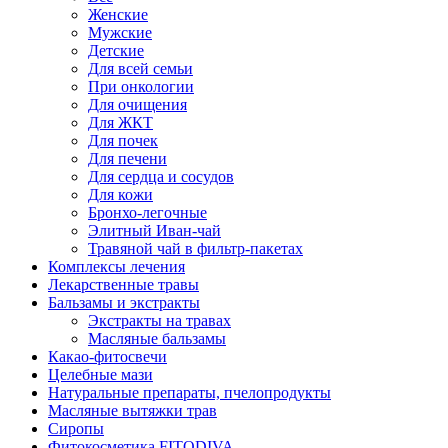
Женские
Мужские
Детские
Для всей семьи
При онкологии
Для очищения
Для ЖКТ
Для почек
Для печени
Для сердца и сосудов
Для кожи
Бронхо-легочные
Элитный Иван-чай
Травяной чай в фильтр-пакетах
Комплексы лечения
Лекарственные травы
Бальзамы и экстракты
Экстракты на травах
Масляные бальзамы
Какао-фитосвечи
Целебные мази
Натуральные препараты, пчелопродукты
Масляные вытяжки трав
Сиропы
Фитокосметика FITODIVA