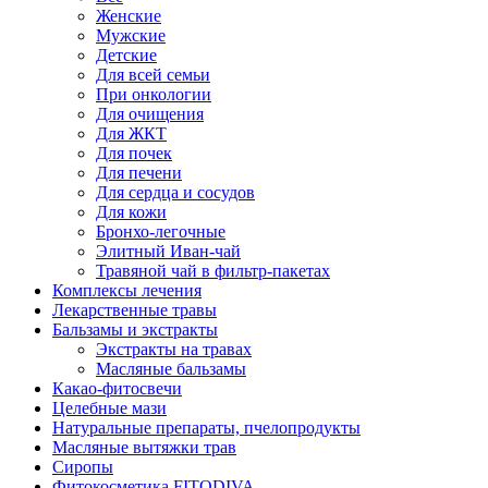
Женские
Мужские
Детские
Для всей семьи
При онкологии
Для очищения
Для ЖКТ
Для почек
Для печени
Для сердца и сосудов
Для кожи
Бронхо-легочные
Элитный Иван-чай
Травяной чай в фильтр-пакетах
Комплексы лечения
Лекарственные травы
Бальзамы и экстракты
Экстракты на травах
Масляные бальзамы
Какао-фитосвечи
Целебные мази
Натуральные препараты, пчелопродукты
Масляные вытяжки трав
Сиропы
Фитокосметика FITODIVA