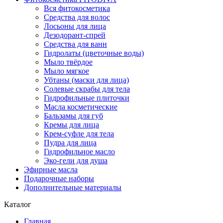
Вся фитокосметика
Средства для волос
Лосьоны для лица
Дезодорант-спрей
Средства для ванн
Гидролаты (цветочные воды)
Мыло твёрдое
Мыло мягкое
Убтаны (маски для лица)
Солевые скрабы для тела
Гидрофильные плиточки
Масла косметические
Бальзамы для губ
Кремы для лица
Крем-суфле для тела
Пудра для лица
Гидрофильное масло
Эко-гели для душа
Эфирные масла
Подарочные наборы
Дополнительные материалы
Каталог
Главная