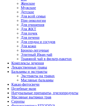
Женские
Мужские
Детские
Для всей семьи
При онкологии
Для очищения
Для ЖКТ
Для почек
Для печени
Для сердца и сосудов
Для кожи
Бронхо-легочные
Элитный Иван-чай
Травяной чай в фильтр-пакетах
Комплексы лечения
Лекарственные травы
Бальзамы и экстракты
Экстракты на травах
Масляные бальзамы
Какао-фитосвечи
Целебные мази
Натуральные препараты, пчелопродукты
Масляные вытяжки трав
Сиропы
Фитокосметика FITODIVA