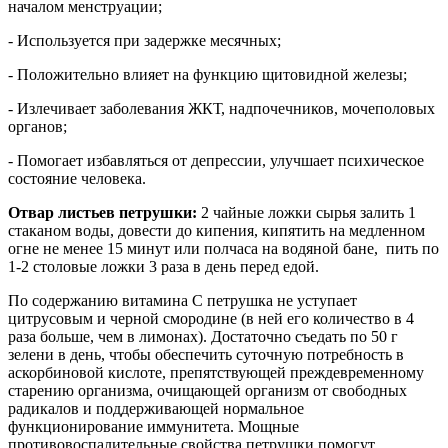
началом менструации;
- Используется при задержке месячных;
- Положительно влияет на функцию щитовидной железы;
- Излечивает заболевания ЖКТ, надпочечников, мочеполовых
органов;
- Помогает избавляться от депрессии, улучшает психическое
состояние человека.
Отвар листьев петрушки:
2 чайные ложки сырья залить 1
стаканом воды, довести до кипения, кипятить на медленном
огне не менее 15 минут или полчаса на водяной бане, пить по
1-2 столовые ложки 3 раза в день перед едой.
По содержанию витамина С петрушка не уступает
цитрусовым и черной смородине (в ней его количество в 4
раза больше, чем в лимонах). Достаточно съедать по 50 г
зелени в день, чтобы обеспечить суточную потребность в
аскорбиновой кислоте, препятствующей преждевременному
старению организма, очищающей организм от свободных
радикалов и поддерживающей нормальное
функционирование иммунитета. Мощные
противовоспалительные свойства петрушки помогут