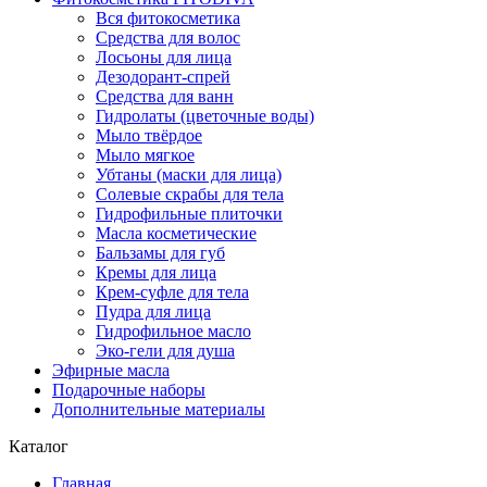
Вся фитокосметика
Средства для волос
Лосьоны для лица
Дезодорант-спрей
Средства для ванн
Гидролаты (цветочные воды)
Мыло твёрдое
Мыло мягкое
Убтаны (маски для лица)
Солевые скрабы для тела
Гидрофильные плиточки
Масла косметические
Бальзамы для губ
Кремы для лица
Крем-суфле для тела
Пудра для лица
Гидрофильное масло
Эко-гели для душа
Эфирные масла
Подарочные наборы
Дополнительные материалы
Каталог
Главная