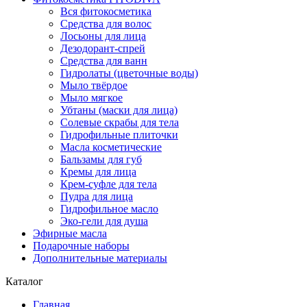
Вся фитокосметика
Средства для волос
Лосьоны для лица
Дезодорант-спрей
Средства для ванн
Гидролаты (цветочные воды)
Мыло твёрдое
Мыло мягкое
Убтаны (маски для лица)
Солевые скрабы для тела
Гидрофильные плиточки
Масла косметические
Бальзамы для губ
Кремы для лица
Крем-суфле для тела
Пудра для лица
Гидрофильное масло
Эко-гели для душа
Эфирные масла
Подарочные наборы
Дополнительные материалы
Каталог
Главная