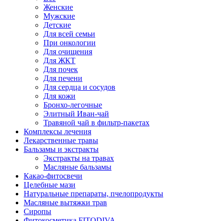
Женские
Мужские
Детские
Для всей семьи
При онкологии
Для очищения
Для ЖКТ
Для почек
Для печени
Для сердца и сосудов
Для кожи
Бронхо-легочные
Элитный Иван-чай
Травяной чай в фильтр-пакетах
Комплексы лечения
Лекарственные травы
Бальзамы и экстракты
Экстракты на травах
Масляные бальзамы
Какао-фитосвечи
Целебные мази
Натуральные препараты, пчелопродукты
Масляные вытяжки трав
Сиропы
Фитокосметика FITODIVA