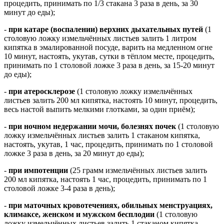
процедить, принимать по 1/3 стакана 3 раза в день, за 30
минут до еды);
-
при катаре (воспалении) верхних дыхательных путей
(1
столовую ложку измельчённых листьев залить 1 литром
кипятка в эмалированной посуде, варить на медленном огне
10 минут, настоять, укутав, сутки в тёплом месте, процедить,
принимать по 1 столовой ложке 3 раза в день, за 15-20 минут
до еды);
-
при атеросклерозе
(1 столовую ложку измельчённых
листьев залить 200 мл кипятка, настоять 10 минут, процедить,
весь настой выпить мелкими глотками, за один приём);
-
при ночном недержании мочи, болезнях почек
(1 столовую
ложку измельчённых листьев залить 1 стаканом кипятка,
настоять, укутав, 1 час, процедить, принимать по 1 столовой
ложке 3 раза в день, за 20 минут до еды);
-
при импотенции
(25 грамм измельчённых листьев залить
200 мл кипятка, настоять 1 час, процедить, принимать по 1
столовой ложке 3-4 раза в день);
-
при маточных кровотечениях, обильных менструациях,
климаксе, женском и мужском бесплодии
(1 столовую
ложку измельчённых листьев залить 1 стаканом кипятка,