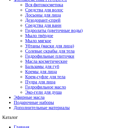
Вся фитокосметика
Средства для волос
Лосьоны для лица
Дезодорант-спрей
Средства для ванн
Гидролаты (цветочные воды)
Мыло твёрдое
Мыло мягкое
Убтаны (маски для лица)
Солевые скрабы для тела
Гидрофильные плиточки
Масла косметические
Бальзамы для губ
Кремы для лица
Крем-суфле для тела
Пудра для лица
Гидрофильное масло
Эко-гели для душа
Эфирные масла
Подарочные наборы
Дополнительные материалы
Каталог
Главная