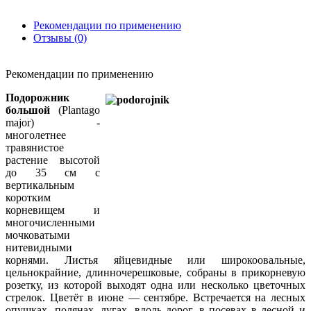
Рекомендации по применению
Отзывы (0)
Рекомендации по применению
Подорожник
большой
(Plantago
major) -
многолетнее
травянистое
растение высотой
до 35 см с
вертикальным
коротким
корневищем и
многочисленными
мочковатыми
нитевидными
корнями. Листья яйцевидные или широкоовальные,
цельнокрайние, длинночерешковые, собраны в прикорневую
розетку, из которой выходят одна или несколько цветочных
стрелок. Цветёт в июне — сентябре. Встречается на лесных
опушках, полянах, лугах, вдоль дорог, в посевах в лесной и