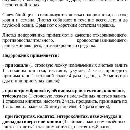
лесостепной зонах.
С лечебной целью используются листья подорожника, его сок,
корни и семена. Листья собирают в течение всего лета и до
глубокой осени. Срывают с коротким остатком черешка.
Листья подорожника применяют в качестве отхаркивающего,
противовоспалительного, кровоостанавливающего,
ранозаживляющего, антимикробного средства.
Подорожник применяется:
-
при кашле
(1 столовую ложку измельчённых листьев залить
1 стаканом кипятка, настоять, укутав, 2 часа, процедить,
принимать по 1 столовой ложке 4 раза в день, за 20 минут до
еды и при приступах кашля);
-
при остром бронхите, лёгочном кровотечении, коклюше,
туберкулёзе
(1 столовую ложку измельчённых листьев залить
1 стаканом кипятка, настоять 2 часа, процедить, принимать по
1 столовой ложке за 20 минут до еды, 3-4 раза в день);
-
при гастритах, колитах, энтероколитах, язве желудка и
двенадцатиперстной кишки
(3 чайные ложки измельчённых
листьев залить 1 стаканом кипятка, настоять 6-8 часов,