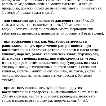
варить на медленном огне 15 минут, настоять 10 минут,
процедить, довести объём до первоначального, принимать по
1 столовой ложке 3 раза в день);
-
для снижения артериального давления
(настойка: 20
грамм измельчённых листьев залить 200 мл качественной
водки, настоять 3 недели в тёмном месте, периодически
взбалтывая, процедить, принимать по 30 капель 3 раза в день);
-
при воспалении глаз, как бактериостатическое и
ранозаживляющее, при лечении ран роговицы; при
воспалительных болезнях ротовой полости и носоглотки;
ушибах, порезах, ранах, хронических язвах, фурункулах,
флегмонах, гнойных ранах, при нейродермитах, угрях,
язвах, при рожистом воспалении, карбункулах, ожогах
(1
столовую ложку измельчённых листьев залить 1 стаканом
кипятка, варить 5 минут на слабом огне, настоять, укутав, 30
минут, процедить, прикладывать компрессы к больным
местам);
-
при ангине, тонзиллите, зубной боли и других
воспалительных процессах
(4 измельчённых листа залить
200 мл кипятка, настоять 30 минут, процедить, полоскать
горло и полость рта тёплым раствором, каждый час);