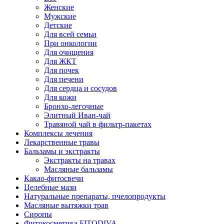
Женские
Мужские
Детские
Для всей семьи
При онкологии
Для очищения
Для ЖКТ
Для почек
Для печени
Для сердца и сосудов
Для кожи
Бронхо-легочные
Элитный Иван-чай
Травяной чай в фильтр-пакетах
Комплексы лечения
Лекарственные травы
Бальзамы и экстракты
Экстракты на травах
Масляные бальзамы
Какао-фитосвечи
Целебные мази
Натуральные препараты, пчелопродукты
Масляные вытяжки трав
Сиропы
Фитокосметика FITODIVA