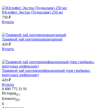
Юглофит Экстра (Тодикларк) 250 мл
750 ₽
Купить
Травяной чай противопаразитарный
420 ₽
Купить
Травяной чай противоинфекционный (при грибково-
вирусных инфекциях)
420 ₽
Купить
8 800 775 31 91
История
(1)
Блокнот
(0)
0