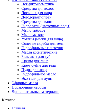
Вся фитокосметика
Средства для волос
Лосьоны для лица
Дезодорант-спрей
Средства для ванн
Гидролаты (цветочные воды)
Мыло твёрдое
Мыло мягкое
Убтаны (маски для лица)
Солевые скрабы для тела
Гидрофильные плиточки
Масла косметические
Бальзамы для губ
Кремы для лица
Крем-суфле для тела
Пудра для лица
Гидрофильное масло
Эко-гели для душа
Эфирные масла
Подарочные наборы
Дополнительные материалы
Каталог
Главная