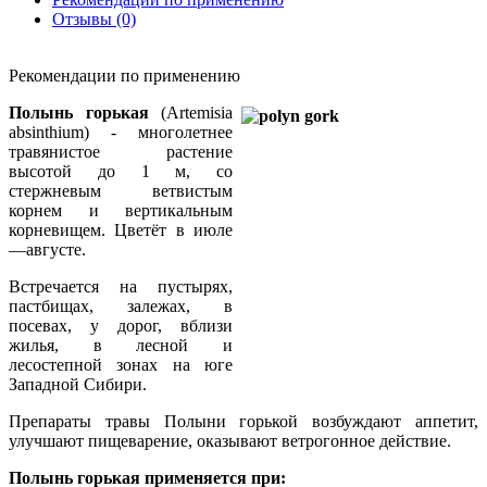
Отзывы (0)
Рекомендации по применению
Полынь горькая
(Artemisia
absinthium) - многолетнее
травянистое растение
высотой до 1 м, со
стержневым ветвистым
корнем и вертикальным
корневищем. Цветёт в июле
—августе.
Встречается на пустырях,
пастбищах, залежах, в
посевах, у дорог, вблизи
жилья, в лесной и
лесостепной зонах на юге
Западной Сибири.
Препараты травы Полыни горькой возбуждают аппетит,
улучшают пищеварение, оказывают ветрогонное действие.
Полынь горькая применяется при: