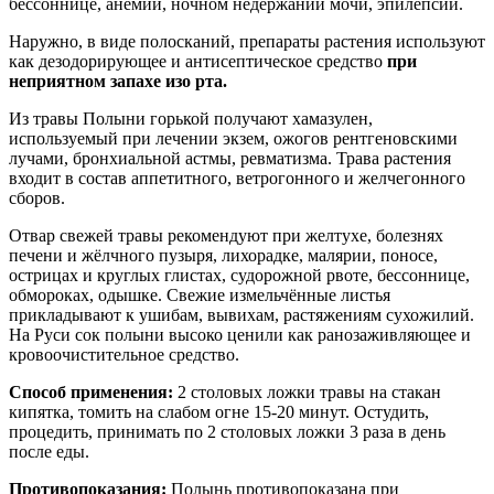
бессоннице, анемии, ночном недержании мочи, эпилепсии.
Наружно, в виде полосканий, препараты растения используют
как дезодорирующее и антисептическое средство
при
неприятном запахе изо рта.
Из травы Полыни горькой получают хамазулен,
используемый при лечении экзем, ожогов рентгеновскими
лучами, бронхиальной астмы, ревматизма. Трава растения
входит в состав аппетитного, ветрогонного и желчегонного
сборов.
Отвар свежей травы рекомендуют при желтухе, болезнях
печени и жёлчного пузыря, лихорадке, малярии, поносе,
острицах и круглых глистах, судорожной рвоте, бессоннице,
обмороках, одышке. Свежие измельчённые листья
прикладывают к ушибам, вывихам, растяжениям сухожилий.
На Руси сок полыни высоко ценили как ранозаживляющее и
кровоочистительное средство.
Способ применения:
2 столовых ложки травы на стакан
кипятка, томить на слабом огне 15-20 минут. Остудить,
процедить, принимать по 2 столовых ложки 3 раза в день
после еды.
Противопоказания:
Полынь противопоказана при