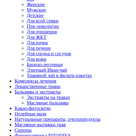
Женские
Мужские
Детские
Для всей семьи
При онкологии
Для очищения
Для ЖКТ
Для почек
Для печени
Для сердца и сосудов
Для кожи
Бронхо-легочные
Элитный Иван-чай
Травяной чай в фильтр-пакетах
Комплексы лечения
Лекарственные травы
Бальзамы и экстракты
Экстракты на травах
Масляные бальзамы
Какао-фитосвечи
Целебные мази
Натуральные препараты, пчелопродукты
Масляные вытяжки трав
Сиропы
Фитокосметика FITODIVA