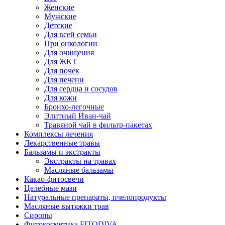
Женские
Мужские
Детские
Для всей семьи
При онкологии
Для очищения
Для ЖКТ
Для почек
Для печени
Для сердца и сосудов
Для кожи
Бронхо-легочные
Элитный Иван-чай
Травяной чай в фильтр-пакетах
Комплексы лечения
Лекарственные травы
Бальзамы и экстракты
Экстракты на травах
Масляные бальзамы
Какао-фитосвечи
Целебные мази
Натуральные препараты, пчелопродукты
Масляные вытяжки трав
Сиропы
Фитокосметика FITODIVA