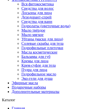
Вся фитокосметика
Средства для волос
Лосьоны для лица
Дезодорант-спрей
Средства для ванн
Гидролаты (цветочные воды)
Мыло твёрдое
Мыло мягкое
Убтаны (маски для лица)
Солевые скрабы для тела
Гидрофильные плиточки
Масла косметические
Бальзамы для губ
Кремы для лица
Крем-суфле для тела
Пудра для лица
Гидрофильное масло
Эко-гели для душа
Эфирные масла
Подарочные наборы
Дополнительные материалы
Каталог
Главная