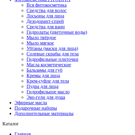
Вся фитокосметика
Средства для волос
Лосьоны для лица
Дезодорант-спрей
Средства для ванн
Гидролаты (цветочные воды)
Мыло твёрдое
Мыло мягкое
Убтаны (маски для лица)
Солевые скрабы для тела
Гидрофильные плиточки
Масла косметические
Бальзамы для губ
Кремы для лица
Крем-суфле для тела
Пудра для лица
Гидрофильное масло
Эко-гели для душа
Эфирные масла
Подарочные наборы
Дополнительные материалы
Каталог
Главная