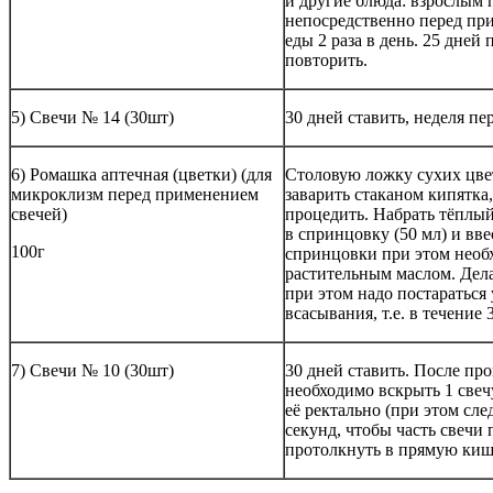
и другие блюда: взрослым 
непосредственно перед пр
еды 2 раза в день. 25 дней 
повторить.
5) Свечи № 14 (30шт)
30 дней ставить, неделя пе
6) Ромашка аптечная (цветки) (для
Столовую ложку сухих цве
микроклизм перед применением
заварить стаканом кипятка,
свечей)
процедить. Набрать тёплы
в спринцовку (50 мл) и вв
100г
спринцовки при этом необ
растительным маслом. Делат
при этом надо постараться
всасывания, т.е. в течение 
7) Свечи № 10 (30шт)
30 дней ставить. После п
необходимо вскрыть 1 свеч
её ректально (при этом сле
секунд, чтобы часть свечи п
протолкнуть в прямую киш