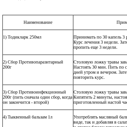
Наименование
Прим
1) Тодикларк 250мл
Принимать по 30 капель 3 ра
Курс лечения 3 недели. Зат
пропить еще 3 недели.
2) Сбор Противопаразитарный
Столовую ложку травы зава
200г
Настоять 30 мин. Пить по с
дней утром и вечером. Зат
повторить курс.
3) Сбор Противоинфекционный
Столовую ложку травы зава
200г (пить сначала один сбор, когда
Кипятить 2 минуты, настоя
он закончится - второй)
приготовленный настой час
4) Тыквенный бальзам 1л
Употреблять масляный бал
виде, так и добавляя в сал