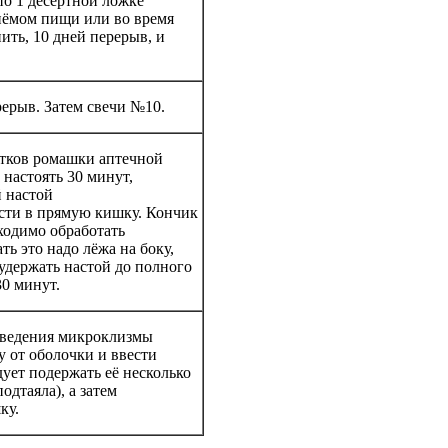
по 1 десертной ложке
иёмом пищи или во время
пить, 10 дней перерыв, и
рерыв. Затем свечи №10.
тков ромашки аптечной
 настоять 30 минут,
й настой
ести в прямую кишку. Кончик
ходимо обработать
ь это надо лёжа на боку,
 удержать настой до полного
30 минут.
роведения микроклизмы
у от оболочки и ввести
дует подержать её несколько
одтаяла), а затем
ку.