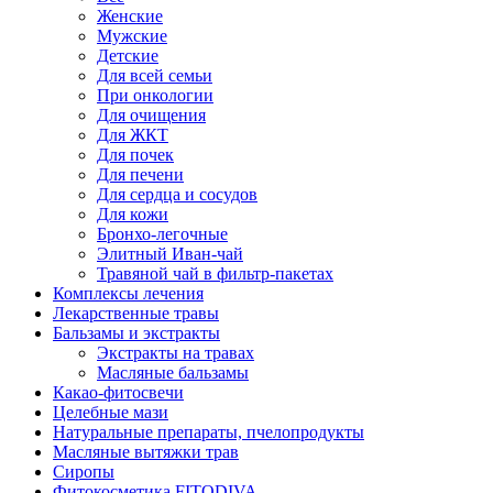
Женские
Мужские
Детские
Для всей семьи
При онкологии
Для очищения
Для ЖКТ
Для почек
Для печени
Для сердца и сосудов
Для кожи
Бронхо-легочные
Элитный Иван-чай
Травяной чай в фильтр-пакетах
Комплексы лечения
Лекарственные травы
Бальзамы и экстракты
Экстракты на травах
Масляные бальзамы
Какао-фитосвечи
Целебные мази
Натуральные препараты, пчелопродукты
Масляные вытяжки трав
Сиропы
Фитокосметика FITODIVA