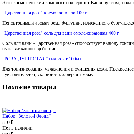
Этот косметический комплект подчеркнет Ваши чувства, подари
"Царственная роза" кремовое мыло 100 г
Неповторимый аромат розы бургунди, изысканного бургундског
"Царственная роза" соль для ванн омолаживающая 400 г
Соль для ванн «Царственная роза» способствует выводу токсин
омолаживающее действие.
"РОЗА ДУШИСТАЯ" гидролат 100мл
Для тонизирования, увлажнения и очищения кожи. Прекрасное 
чувствительной, склонной к аллергии коже.
Похожие товары
Набор "Золотой блонд"
810 ₽
Нет в наличии