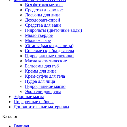
Вся фитокосметика
Средства для волос
Лосьоны для лица
Дезодорант-спрей
Средства для ванн
Гидролаты (цветочные воды)
Мыло твёрдое
Мыло мягкое
Убтаны (маски для лица)
Солевые скрабы для тела
Гидрофильные плиточки
Масла косметические
Бальзамы для губ
Кремы для лица
Крем-суфле для тела
Пудра для лица
Гидрофильное масло
Эко-гели для душа
Эфирные масла
Подарочные наборы
Дополнительные материалы
Каталог
Главная