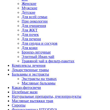
Женские
Мужские
Детские
Для всей семьи
При онкологии
Для очищения
Для ЖКТ
Для почек
Для печени
Для сердца и сосудов
Для кожи
Бронхо-легочные
Элитный Иван-чай
Травяной чай в фильтр-пакетах
Комплексы лечения
Лекарственные травы
Бальзамы и экстракты
Экстракты на травах
Масляные бальзамы
Какао-фитосвечи
Целебные мази
Натуральные препараты, пчелопродукты
Масляные вытяжки трав
Сиропы
Фитокосметика FITODIVA