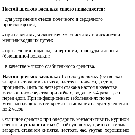
Настой цветков василька синего применяется:
- для устранения отёков почечного и сердечного
происхождения;
- при гепатитах, холангитах, холециститах и дискинезии
желчевыводящих путей;
- при лечении подагры, гипертонии, простуды и асцита
(брюшинной водянки);
- в качестве мягкого слабительного средства.
Настой цветков василька:
1 столовую ложку (без верха)
заварить стаканом кипятка, настоять полчаса, укутав,
процедить. Пить по четверти стакана настоя в качестве
мочегонного средства при отёках, водянке 3-4 раза в день
перед едой. При инфекционных заболеваниях почек,
мочевыводящих путей время настаивания следует увеличить
до 2 часов.
Отличное средство при блефарите, конъюнктивите, куриной
слепоте и
усталости глаз
(1 чайную ложку цветов василька
заварить стаканом кипятка, настоять час, укутав, хорошенько