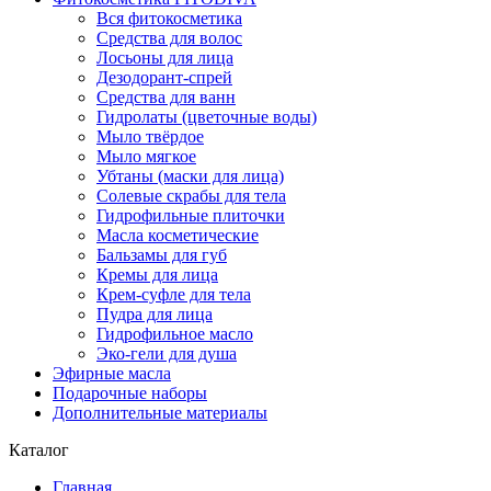
Вся фитокосметика
Средства для волос
Лосьоны для лица
Дезодорант-спрей
Средства для ванн
Гидролаты (цветочные воды)
Мыло твёрдое
Мыло мягкое
Убтаны (маски для лица)
Солевые скрабы для тела
Гидрофильные плиточки
Масла косметические
Бальзамы для губ
Кремы для лица
Крем-суфле для тела
Пудра для лица
Гидрофильное масло
Эко-гели для душа
Эфирные масла
Подарочные наборы
Дополнительные материалы
Каталог
Главная