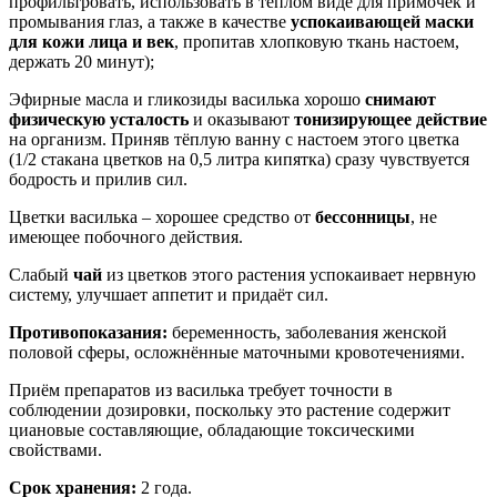
профильтровать, использовать в тёплом виде для примочек и
промывания глаз, а также в качестве
успокаивающей маски
для кожи лица и век
, пропитав хлопковую ткань настоем,
держать 20 минут);
Эфирные масла и гликозиды василька хорошо
снимают
физическую усталость
и оказывают
тонизирующее действие
на организм. Приняв тёплую ванну с настоем этого цветка
(1/2 стакана цветков на 0,5 литра кипятка) сразу чувствуется
бодрость и прилив сил.
Цветки василька – хорошее средство от
бессонницы
, не
имеющее побочного действия.
Слабый
чай
из цветков этого растения успокаивает нервную
систему, улучшает аппетит и придаёт сил.
Противопоказания:
беременность, заболевания женской
половой сферы, осложнённые маточными кровотечениями.
Приём препаратов из василька требует точности в
соблюдении дозировки, поскольку это растение содержит
циановые составляющие, обладающие токсическими
свойствами.
Срок хранения:
2 года.