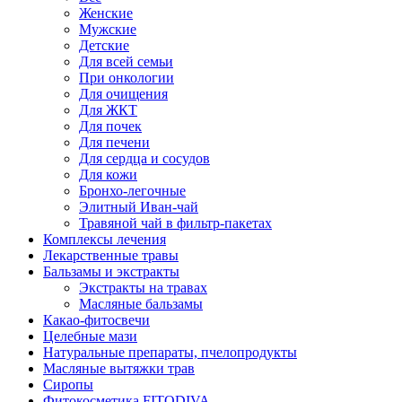
Женские
Мужские
Детские
Для всей семьи
При онкологии
Для очищения
Для ЖКТ
Для почек
Для печени
Для сердца и сосудов
Для кожи
Бронхо-легочные
Элитный Иван-чай
Травяной чай в фильтр-пакетах
Комплексы лечения
Лекарственные травы
Бальзамы и экстракты
Экстракты на травах
Масляные бальзамы
Какао-фитосвечи
Целебные мази
Натуральные препараты, пчелопродукты
Масляные вытяжки трав
Сиропы
Фитокосметика FITODIVA