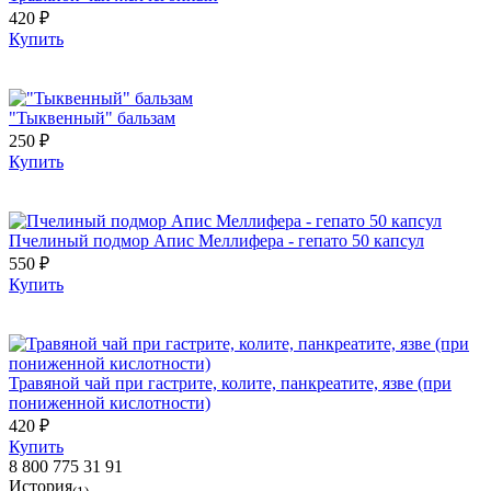
420 ₽
Купить
"Тыквенный" бальзам
250 ₽
Купить
Пчелиный подмор Апис Меллифера - гепато 50 капсул
550 ₽
Купить
Травяной чай при гастрите, колите, панкреатите, язве (при
пониженной кислотности)
420 ₽
Купить
8 800 775 31 91
История