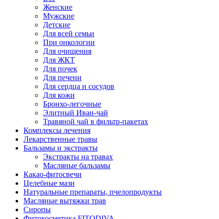
Женские
Мужские
Детские
Для всей семьи
При онкологии
Для очищения
Для ЖКТ
Для почек
Для печени
Для сердца и сосудов
Для кожи
Бронхо-легочные
Элитный Иван-чай
Травяной чай в фильтр-пакетах
Комплексы лечения
Лекарственные травы
Бальзамы и экстракты
Экстракты на травах
Масляные бальзамы
Какао-фитосвечи
Целебные мази
Натуральные препараты, пчелопродукты
Масляные вытяжки трав
Сиропы
Фитокосметика FITODIVA