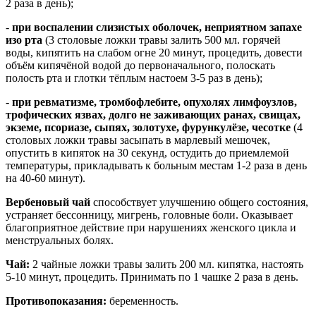
2 раза в день);
-
при воспалении слизистых оболочек, неприятном
запахе
изо рта
(3 столовые ложки травы залить 500 мл. горячей
воды, кипятить на слабом огне 20 минут, процедить, довести
объём кипячёной водой до первоначального, полоскать
полость рта и глотки тёплым настоем 3-5 раз в день);
-
при ревматизме, тромбофлебите, опухолях лимфоузлов,
трофических язвах, долго не заживающих ранах, свищах,
экземе, псориазе, сыпях, золотухе, фурункулёзе, чесотке
(4
столовых ложки травы засыпать в марлевый мешочек,
опустить в кипяток на 30 секунд, остудить до приемлемой
температуры, прикладывать к больным местам 1-2 раза в день
на 40-60 минут).
Вербеновый чай
способствует улучшению общего состояния,
устраняет бессонницу, мигрень, головные боли. Оказывает
благоприятное действие при нарушениях женского цикла и
менструальных болях.
Чай:
2 чайные ложки травы залить 200 мл. кипятка, настоять
5-10 минут, процедить. Принимать по 1 чашке 2 раза в день.
Противопоказания:
беременность.