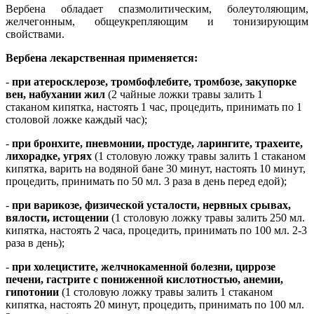
Вербена обладает спазмолитическим, болеутоляющим,
желчегонным, общеукрепляющим и тонизирующим
свойствами.
Вербена лекарственная применяется:
-
при атеросклерозе, тромбофлебите, тромбозе, закупорке
вен, набухании жил
(2 чайные ложки травы залить 1
стаканом кипятка, настоять 1 час, процедить, принимать по 1
столовой ложке каждый час);
-
при бронхите, пневмонии, простуде, ларингите, трахеите,
лихорадке, угрях
(1 столовую ложку травы залить 1 стаканом
кипятка, варить на водяной бане 30 минут, настоять 10 минут,
процедить, принимать по 50 мл. 3 раза в день перед едой);
-
при варикозе, физической усталости, нервных срывах,
вялости, истощении
(1 столовую ложку травы залить 250 мл.
кипятка, настоять 2 часа, процедить, принимать по 100 мл. 2-3
раза в день);
-
при холецистите, желчнокаменной болезни, циррозе
печени, гастрите с пониженной кислотностью, анемии,
гипотонии
(1 столовую ложку травы залить 1 стаканом
кипятка, настоять 20 минут, процедить, принимать по 100 мл.