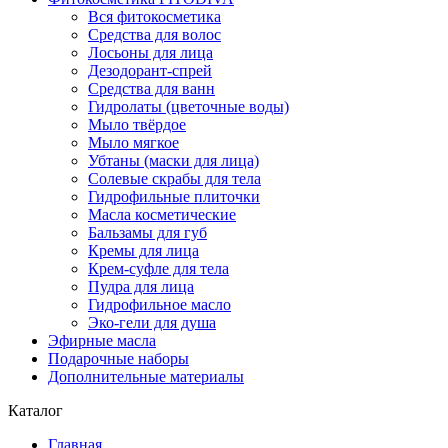
Вся фитокосметика
Средства для волос
Лосьоны для лица
Дезодорант-спрей
Средства для ванн
Гидролаты (цветочные воды)
Мыло твёрдое
Мыло мягкое
Убтаны (маски для лица)
Солевые скрабы для тела
Гидрофильные плиточки
Масла косметические
Бальзамы для губ
Кремы для лица
Крем-суфле для тела
Пудра для лица
Гидрофильное масло
Эко-гели для душа
Эфирные масла
Подарочные наборы
Дополнительные материалы
Каталог
Главная