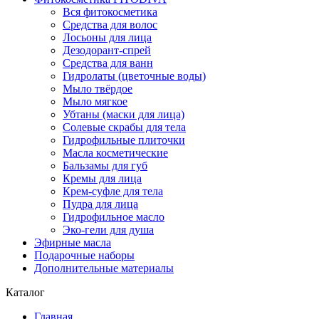
Вся фитокосметика
Средства для волос
Лосьоны для лица
Дезодорант-спрей
Средства для ванн
Гидролаты (цветочные воды)
Мыло твёрдое
Мыло мягкое
Убтаны (маски для лица)
Солевые скрабы для тела
Гидрофильные плиточки
Масла косметические
Бальзамы для губ
Кремы для лица
Крем-суфле для тела
Пудра для лица
Гидрофильное масло
Эко-гели для душа
Эфирные масла
Подарочные наборы
Дополнительные материалы
Каталог
Главная