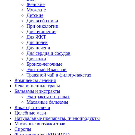
Женские
Мужские
Детские
Для всей семьи
При онкологии
Для очищения
Для ЖКТ
Для почек
Для печени
Для сердца и сосудов
Для кожи
Бронхо-легочные
Элитный Иван-чай
Травяной чай в фильтр-пакетах
Комплексы лечения
Лекарственные травы
Бальзамы и экстракты
Экстракты на травах
Масляные бальзамы
Какао-фитосвечи
Целебные мази
Натуральные препараты, пчелопродукты
Масляные вытяжки трав
Сиропы
Фитокосметика FITODIVA