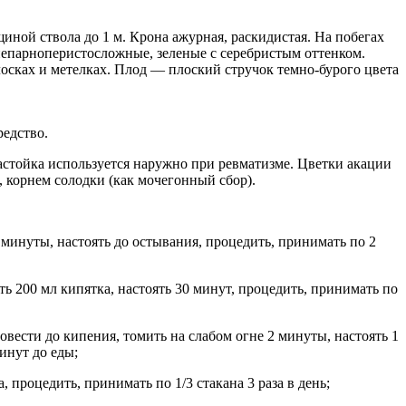
иной ствола до 1 м. Крона ажурная, раскидистая. На побегах
непарноперистосложные, зеленые с серебристым оттенком.
сках и метелках. Плод — плоский стручок темно-бурого цвета
редство.
астойка используется наружно при ревматизме. Цветки акации
 корнем солодки (как мочегонный сбор).
3 минуты, настоять до остывания, процедить, принимать по 2
ть 200 мл кипятка, настоять 30 минут, процедить, принимать по
овести до кипения, томить на слабом огне 2 минуты, настоять 1
инут до еды;
, процедить, принимать по 1/3 стакана 3 раза в день;