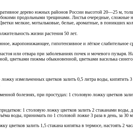
коративное дерево южных районов России высотой 20—25 м, толщ
 глубокими продольными трещинами. Листья очередные, сложные 
ветки мелкие, мотыльковые, белые, ароматные, в поникших коло
олжительность жизни растения 50 лет.
нное, жаропонижающее, гипотензивное и лёгкое слабительное с
астоя или отвара при заболеваниях почек и мочевого пузыря. Н
ной, цветками пижмы обыкновенной, цветками василька синего,
ю ложку измельченных цветков залить 0,5 литра воды, кипятить 
;
менной болезнях, при простудах: 1 столовую ложку цветков зали
ридатков: 1 столовую ложку цветков залить 2 стаканами воды, д
ъёма воды, принимать по 1 столовой ложке 3 раза в день, за 30 м
ку цветков залить 1,5 стакана кипятка в термосе, настоять 2 часа