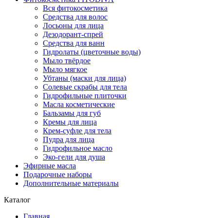
Вся фитокосметика
Средства для волос
Лосьоны для лица
Дезодорант-спрей
Средства для ванн
Гидролаты (цветочные воды)
Мыло твёрдое
Мыло мягкое
Убтаны (маски для лица)
Солевые скрабы для тела
Гидрофильные плиточки
Масла косметические
Бальзамы для губ
Кремы для лица
Крем-суфле для тела
Пудра для лица
Гидрофильное масло
Эко-гели для душа
Эфирные масла
Подарочные наборы
Дополнительные материалы
Каталог
Главная