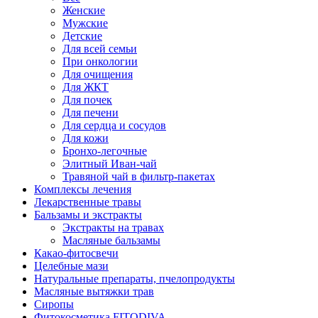
Женские
Мужские
Детские
Для всей семьи
При онкологии
Для очищения
Для ЖКТ
Для почек
Для печени
Для сердца и сосудов
Для кожи
Бронхо-легочные
Элитный Иван-чай
Травяной чай в фильтр-пакетах
Комплексы лечения
Лекарственные травы
Бальзамы и экстракты
Экстракты на травах
Масляные бальзамы
Какао-фитосвечи
Целебные мази
Натуральные препараты, пчелопродукты
Масляные вытяжки трав
Сиропы
Фитокосметика FITODIVA