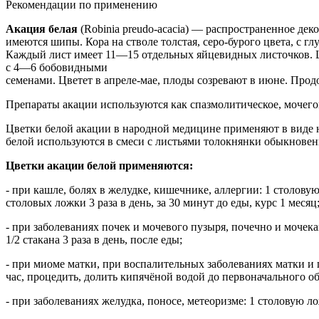
Рекомендации по применению
Акация белая
(Robinia preudo-acacia) — распространенное де
имеются шипы. Кора на стволе толстая, серо-бурого цвета, с
Каждый лист имеет 11—15 отдельных яйцевидных листочков. Ц
с 4—6 бобовидными
семенами. Цветет в апреле-мае, плоды созревают в июне. Прод
Препараты акации используются как спазмолитическое, мочего
Цветки белой акации в народной медицине применяют в виде н
белой используются в смеси с листьями толокнянки обыкновен
Цветки акации белой применяются:
- при кашле, болях в желудке, кишечнике, аллергии: 1 столову
столовых ложки 3 раза в день, за 30 минут до еды, курс 1 месяц
- при заболеваниях почек и мочевого пузыря, почечно и мочека
1/2 стакана 3 раза в день, после еды;
- при миоме матки, при воспалительных заболеваниях матки и п
час, процедить, долить кипячёной водой до первоначального об
- при заболеваниях желудка, поносе, метеоризме: 1 столовую лож