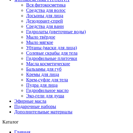
Вся фитокосметика
Средства для волос
Лосьоны для лица
Дезодорант-спрей
Средства для ванн
Гидролаты (цветочные воды)
Мыло твёрдое
Мыло мягкое
Убтаны (маски для лица)
Солевые скрабы для тела
Гидрофильные плиточки
Масла косметические
Бальзамы для губ
Кремы для лица
Крем-суфле для тела
Пудра для лица
Гидрофильное масло
Эко-гели для душа
Эфирные масла
Подарочные наборы
Дополнительные материалы
Каталог
Главная