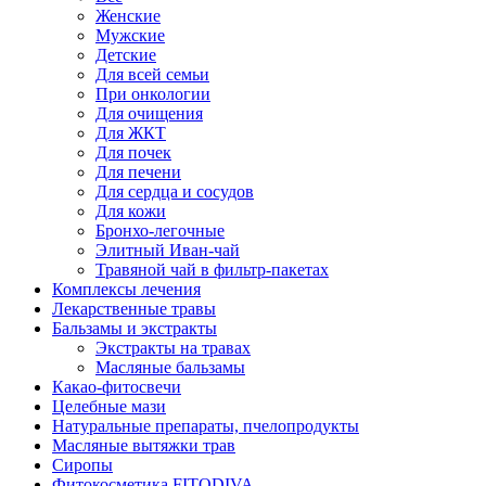
Женские
Мужские
Детские
Для всей семьи
При онкологии
Для очищения
Для ЖКТ
Для почек
Для печени
Для сердца и сосудов
Для кожи
Бронхо-легочные
Элитный Иван-чай
Травяной чай в фильтр-пакетах
Комплексы лечения
Лекарственные травы
Бальзамы и экстракты
Экстракты на травах
Масляные бальзамы
Какао-фитосвечи
Целебные мази
Натуральные препараты, пчелопродукты
Масляные вытяжки трав
Сиропы
Фитокосметика FITODIVA