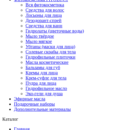
Вся фитокосметика
Средства для волос
Лосьоны для лица
Дезодорант-спрей
Средства для ванн
Гидролаты (цветочные воды)
Мыло твёрдое
Мыло мягкое
Убтаны (маски для лица)
Солевые скрабы для тела
Гидрофильные плиточки
Масла косметические
Бальзамы для губ
Кремы для лица
Крем-суфле для тела
Пудра для лица
Гидрофильное масло
Эко-гели для душа
Эфирные масла
Подарочные наборы
Дополнительные материалы
Каталог
Главная