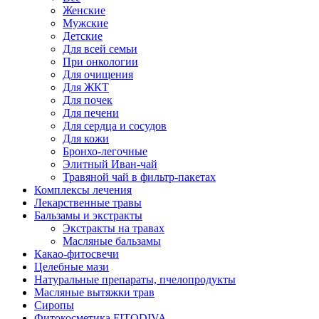
Женские
Мужские
Детские
Для всей семьи
При онкологии
Для очищения
Для ЖКТ
Для почек
Для печени
Для сердца и сосудов
Для кожи
Бронхо-легочные
Элитный Иван-чай
Травяной чай в фильтр-пакетах
Комплексы лечения
Лекарственные травы
Бальзамы и экстракты
Экстракты на травах
Масляные бальзамы
Какао-фитосвечи
Целебные мази
Натуральные препараты, пчелопродукты
Масляные вытяжки трав
Сиропы
Фитокосметика FITODIVA