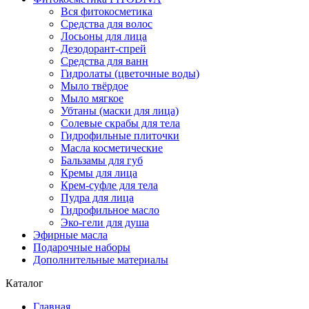
Вся фитокосметика
Средства для волос
Лосьоны для лица
Дезодорант-спрей
Средства для ванн
Гидролаты (цветочные воды)
Мыло твёрдое
Мыло мягкое
Убтаны (маски для лица)
Солевые скрабы для тела
Гидрофильные плиточки
Масла косметические
Бальзамы для губ
Кремы для лица
Крем-суфле для тела
Пудра для лица
Гидрофильное масло
Эко-гели для душа
Эфирные масла
Подарочные наборы
Дополнительные материалы
Каталог
Главная