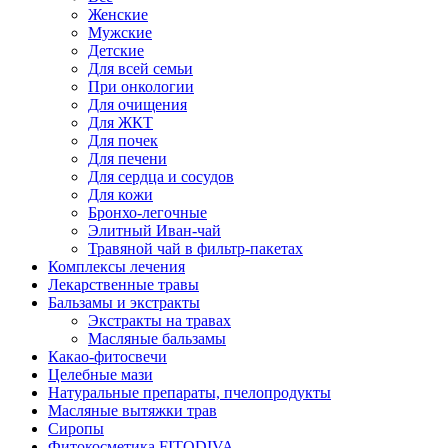
Женские
Мужские
Детские
Для всей семьи
При онкологии
Для очищения
Для ЖКТ
Для почек
Для печени
Для сердца и сосудов
Для кожи
Бронхо-легочные
Элитный Иван-чай
Травяной чай в фильтр-пакетах
Комплексы лечения
Лекарственные травы
Бальзамы и экстракты
Экстракты на травах
Масляные бальзамы
Какао-фитосвечи
Целебные мази
Натуральные препараты, пчелопродукты
Масляные вытяжки трав
Сиропы
Фитокосметика FITODIVA