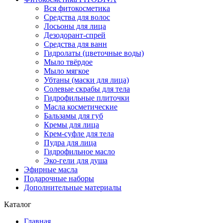
Вся фитокосметика
Средства для волос
Лосьоны для лица
Дезодорант-спрей
Средства для ванн
Гидролаты (цветочные воды)
Мыло твёрдое
Мыло мягкое
Убтаны (маски для лица)
Солевые скрабы для тела
Гидрофильные плиточки
Масла косметические
Бальзамы для губ
Кремы для лица
Крем-суфле для тела
Пудра для лица
Гидрофильное масло
Эко-гели для душа
Эфирные масла
Подарочные наборы
Дополнительные материалы
Каталог
Главная