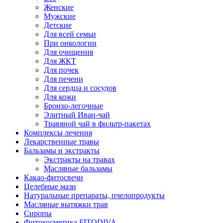
Женские
Мужские
Детские
Для всей семьи
При онкологии
Для очищения
Для ЖКТ
Для почек
Для печени
Для сердца и сосудов
Для кожи
Бронхо-легочные
Элитный Иван-чай
Травяной чай в фильтр-пакетах
Комплексы лечения
Лекарственные травы
Бальзамы и экстракты
Экстракты на травах
Масляные бальзамы
Какао-фитосвечи
Целебные мази
Натуральные препараты, пчелопродукты
Масляные вытяжки трав
Сиропы
Фитокосметика FITODIVA