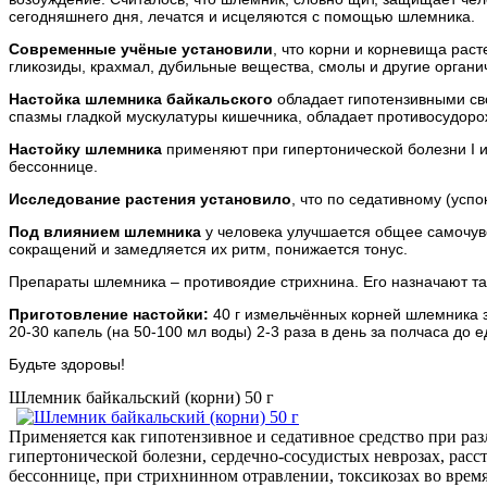
сегодняшнего дня, лечатся и исцеляются с помощью шлемника.
Современные учёные установили
, что корни и корневища рас
гликозиды, крахмал, дубильные вещества, смолы и другие орган
Настойка шлемника байкальского
обладает гипотензивными сво
спазмы гладкой мускулатуры кишечника, обладает противосудор
Настойку шлемника
применяют при гипертонической болезни I и
бессоннице.
Исследование растения установило
, что по седативному (ус
Под влиянием шлемника
у человека улучшается общее самочувс
сокращений и замедляется их ритм, понижается тонус.
Препараты шлемника – противоядие стрихнина. Его назначают т
Приготовление настойки:
40 г измельчённых корней шлемника з
20-30 капель (на 50-100 мл воды) 2-3 раза в день за полчаса до 
Будьте здоровы!
Шлемник байкальский (корни) 50 г
Применяется как гипотензивное и седативное средство при ра
гипертонической болезни, сердечно-сосудистых неврозах, расс
бессоннице, при стрихнинном отравлении, токсикозах во врем