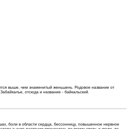
нится выше, чем знаменитый женьшень. Родовое название от
Забайкалье, отсюда и название - байкальский.
ах, боли в области сердца, бессонницу, повышенное нервное
лава о чудо-растении пронеслась по всему свету, и люди, до