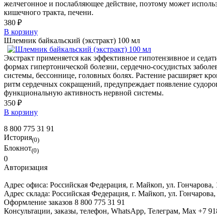
желчегонное и послабляющее действие, поэтому может использ
кишечного тракта, печени.
380 ₽
В корзину
Шлемник байкальский (экстракт) 100 мл
Экстракт применяется как эффективное гипотензивное и седат
формах гипертонической болезни, сердечно-сосудистых заболе
системы, бессоннице, головных болях. Растение расширяет кро
ритм сердечных сокращений, предупреждает появление судорог
функциональную активность нервной системы.
350 ₽
В корзину
8 800 775 31 91
История
(0)
Блокнот
(0)
0
Авторизация
Адрес офиса:
Российская Федерация, г. Майкоп, ул. Гончарова,
Адрес склада:
Российская Федерация, г. Майкоп, ул. Гончарова,
Оформление заказов
8 800 775 31 91
Консультации, заказы, телефон, WhatsApp, Телеграм, Мах
+7 91