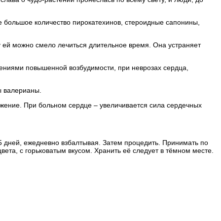
же большое количество пирокатехинов, стероидные сапонины,
у ей можно смело лечиться длительное время. Она устраняет
лениями повышенной возбудимости, при неврозах сердца,
ы валерианы.
ужение. При больном сердце – увеличивается сила сердечных
5 дней, ежедневно взбалтывая. Затем процедить. Принимать по
цвета, с горьковатым вкусом. Хранить её следует в тёмном месте.