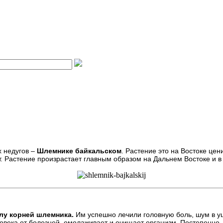
х недугов –
Шлемнике байкальском
. Растение это на Востоке це
т. Растение произрастает главным образом на Дальнем Востоке и в 
лу корней шлемника.
Им успешно лечили головную боль, шум в уш
овека от болезней, омолаживает и очищает организм. Постепенно, с