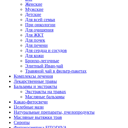
Женские
Мужские
Детские
Для всей семьи
При онкологии
Для очищения
Для ЖКТ
Для почек
Для печени
Для сердца и сосудов
Для кожи
Бронхо-легочные
Элитный Иван-чай
Травяной чай в фильтр-пакетах
Комплексы лечения
Лекарственные травы
Бальзамы и экстракты
Экстракты на травах
Масляные бальзамы
Какао-фитосвечи
Целебные мази
Натуральные препараты, пчелопродукты
Масляные вытяжки трав
Сиропы
Фитокосметика FITODIVA