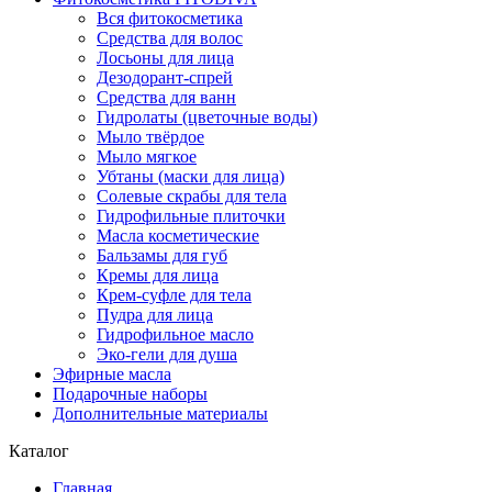
Вся фитокосметика
Средства для волос
Лосьоны для лица
Дезодорант-спрей
Средства для ванн
Гидролаты (цветочные воды)
Мыло твёрдое
Мыло мягкое
Убтаны (маски для лица)
Солевые скрабы для тела
Гидрофильные плиточки
Масла косметические
Бальзамы для губ
Кремы для лица
Крем-суфле для тела
Пудра для лица
Гидрофильное масло
Эко-гели для душа
Эфирные масла
Подарочные наборы
Дополнительные материалы
Каталог
Главная