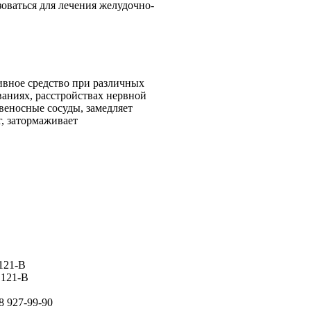
оваться для лечения желудочно-
ивное средство при различных
ваниях, расстройствах нервной
веносные сосуды, замедляет
, затормаживает
 121-В
 121-В
8 927-99-90