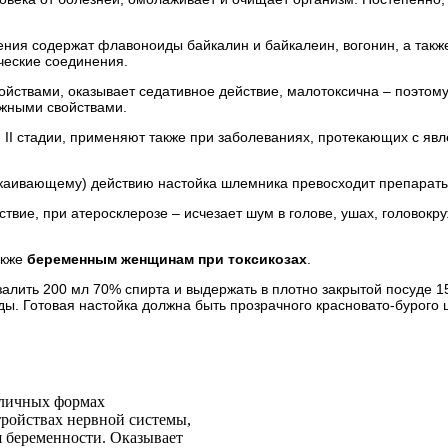
тения содержат флавоноиды байкалин и байкалеин, вогонин, а так
ические соединения.
йствами, оказывает седативное действие, малотоксична – поэтом
ожными свойствами.
 II стадии, применяют также при заболеваниях, протекающих с яв
покаивающему) действию настойка шлемника превосходит препарат
твие, при атеросклерозе – исчезает шум в голове, ушах, головокр
акже
беременным женщинам при токсикозах
.
алить 200 мл 70% спирта и выдержать в плотно закрытой посуде 1
еды. Готовая настойка должна быть прозрачного красновато-бурого 
зличных формах
тройствах нервной системы,
я беременности. Оказывает