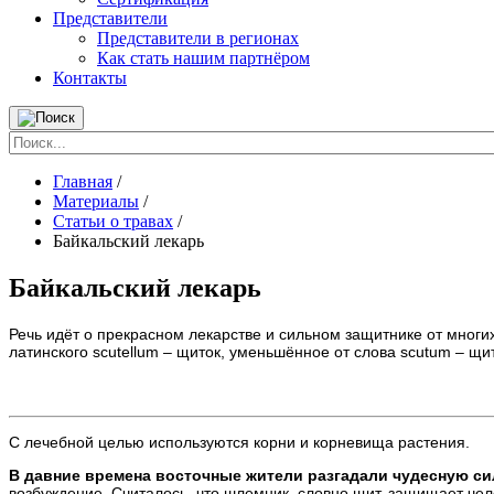
Представители
Представители в регионах
Как стать нашим партнёром
Контакты
Главная
/
Материалы
/
Статьи о травах
/
Байкальский лекарь
Байкальский лекарь
Речь идёт о прекрасном лекарстве и сильном защитнике от многи
латинского scutellum – щиток, уменьшённое от слова scutum – щи
С лечебной целью используются корни и корневища растения.
В давние времена восточные жители разгадали чудесную си
возбуждение. Считалось, что шлемник, словно щит, защищает чел