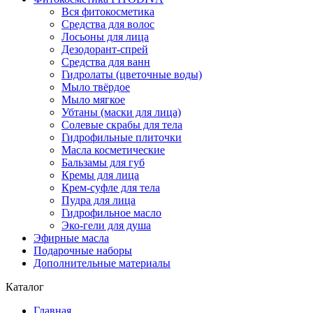
Вся фитокосметика
Средства для волос
Лосьоны для лица
Дезодорант-спрей
Средства для ванн
Гидролаты (цветочные воды)
Мыло твёрдое
Мыло мягкое
Убтаны (маски для лица)
Солевые скрабы для тела
Гидрофильные плиточки
Масла косметические
Бальзамы для губ
Кремы для лица
Крем-суфле для тела
Пудра для лица
Гидрофильное масло
Эко-гели для душа
Эфирные масла
Подарочные наборы
Дополнительные материалы
Каталог
Главная