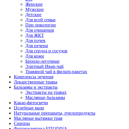
Женские
Мужские
Детские
Для всей семьи
При онкологии
Для очищения
Для ЖКТ
Для почек
Для печени
Для сердца и сосудов
Для кожи
Бронхо-легочные
Элитный Иван-чай
Травяной чай в фильтр-пакетах
Комплексы лечения
Лекарственные травы
Бальзамы и экстракты
Экстракты на травах
Масляные бальзамы
Какао-фитосвечи
Целебные мази
Натуральные препараты, пчелопродукты
Масляные вытяжки трав
Сиропы
Фитокосметика FITODIVA