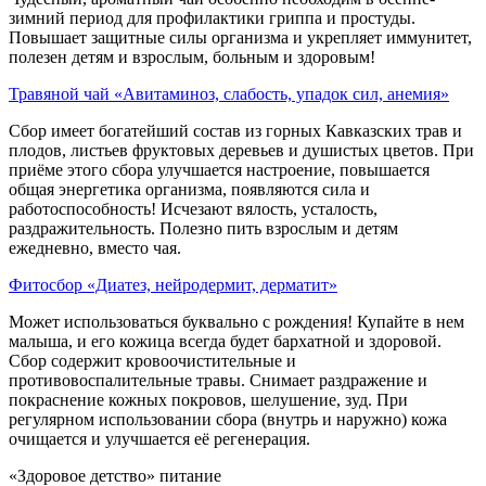
зимний период для профилактики гриппа и простуды.
Повышает защитные силы организма и укрепляет иммунитет,
полезен детям и взрослым, больным и здоровым!
Травяной чай «Авитаминоз, слабость, упадок сил, анемия»
Сбор имеет богатейший состав из горных Кавказских трав и
плодов, листьев фруктовых деревьев и душистых цветов. При
приёме этого сбора улучшается настроение, повышается
общая энергетика организма, появляются сила и
работоспособность! Исчезают вялость, усталость,
раздражительность. Полезно пить взрослым и детям
ежедневно, вместо чая.
Фитосбор «Диатез, нейродермит, дерматит»
Может использоваться буквально с рождения! Купайте в нем
малыша, и его кожица всегда будет бархатной и здоровой.
Сбор содержит кровоочистительные и
противовоспалительные травы. Снимает раздражение и
покраснение кожных покровов, шелушение, зуд. При
регулярном использовании сбора (внутрь и наружно) кожа
очищается и улучшается её регенерация.
«Здоровое детство» питание