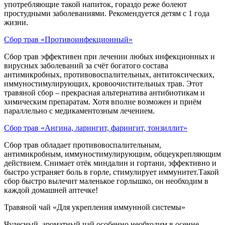
употребляющие такой напиток, гораздо реже болеют
простудными заболеваниями. Рекомендуется детям с 1 года
жизни.
Сбор трав «Противоинфекционный»
Сбор трав эффективен при лечении любых инфекционных и
вирусных заболеваний за счёт богатого состава
антимикробных, противовоспалительных, антитоксических,
иммуностимулирующих, кровоочистительных трав. Этот
травяной сбор – прекрасная альтернатива антибиотикам и
химическим препаратам. Хотя вполне возможен и приём
параллельно с медикаментозным лечением.
Сбор трав «Ангина, ларингит, фарингит, тонзиллит»
Сбор трав обладает противовоспалительным,
антимикробным, иммуностимулирующим, общеукрепляющим
действием. Снимает отёк миндалин и гортани, эффективно и
быстро устраняет боль в горле, стимулирует иммунитет.Такой
сбор быстро вылечит маленькое горлышко, он необходим в
каждой домашней аптечке!
Травяной чай «Для укрепления иммунной системы»
Чудесный, ароматный чай особенно необходим в осенне-