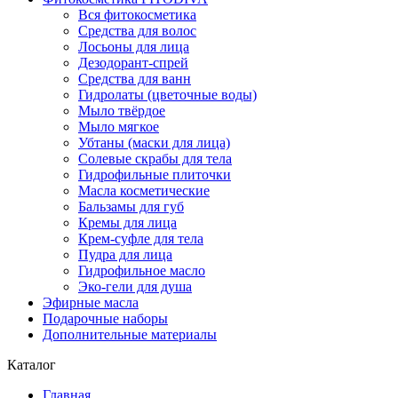
Вся фитокосметика
Средства для волос
Лосьоны для лица
Дезодорант-спрей
Средства для ванн
Гидролаты (цветочные воды)
Мыло твёрдое
Мыло мягкое
Убтаны (маски для лица)
Солевые скрабы для тела
Гидрофильные плиточки
Масла косметические
Бальзамы для губ
Кремы для лица
Крем-суфле для тела
Пудра для лица
Гидрофильное масло
Эко-гели для душа
Эфирные масла
Подарочные наборы
Дополнительные материалы
Каталог
Главная