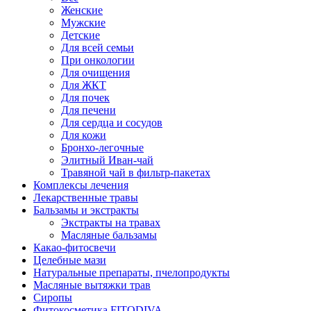
Женские
Мужские
Детские
Для всей семьи
При онкологии
Для очищения
Для ЖКТ
Для почек
Для печени
Для сердца и сосудов
Для кожи
Бронхо-легочные
Элитный Иван-чай
Травяной чай в фильтр-пакетах
Комплексы лечения
Лекарственные травы
Бальзамы и экстракты
Экстракты на травах
Масляные бальзамы
Какао-фитосвечи
Целебные мази
Натуральные препараты, пчелопродукты
Масляные вытяжки трав
Сиропы
Фитокосметика FITODIVA