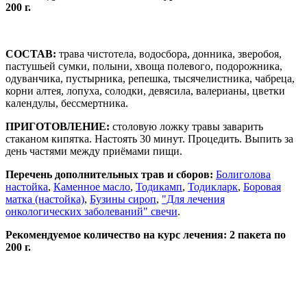
200 г.
СОСТАВ:
трава чистотела, водосбора, донника, зверобоя,
пастушьей сумки, полыни, хвоща полевого, подорожника,
одуванчика, пустырника, репешка, тысячелистника, чабреца,
корни алтея, лопуха, солодки, девясила, валерианы, цветки
календулы, бессмертника.
ПРИГОТОВЛЕНИЕ:
столовую ложку травы заварить
стаканом кипятка. Настоять 30 минут. Процедить. Выпить за
день частями между приёмами пищи.
Перечень дополнительных трав и сборов:
Болиголова
настойка
,
Каменное масло
,
Тодикамп
,
Тодикларк
,
Боровая
матка (настойка)
,
Бузины сироп
,
"Для лечения
онкологических заболеваний" свечи
.
Рекомендуемое количество на курс лечения: 2 пакета по
200 г.